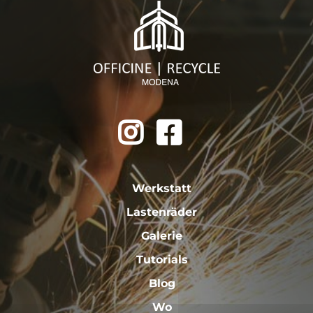
Werkstatt
Lastenräder
Galerie
Tutorials
Blog
Wo