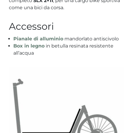
completo
SLX 2×11
, per una cargo bike sportiva
come una bici da corsa.
Accessori
Pianale di alluminio
mandorlato antiscivolo
Box in legno
in betulla resinata resistente
all’acqua